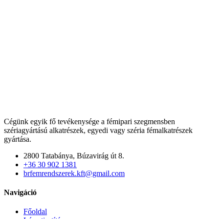
Cégünk egyik fő tevékenysége a fémipari szegmensben
szériagyártású alkatrészek, egyedi vagy széria fémalkatrészek
gyártása.
2800 Tatabánya, Búzavirág út 8.
+36 30 902 1381
brfemrendszerek.kft@gmail.com
Navigáció
Főoldal