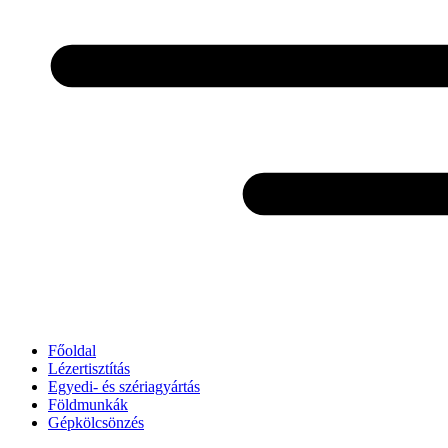
Főoldal
Lézertisztítás
Egyedi- és szériagyártás
Földmunkák
Gépkölcsönzés