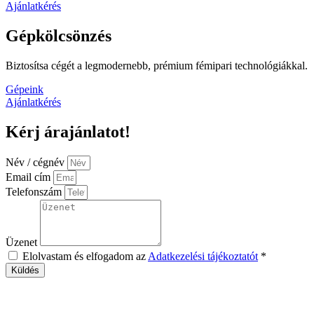
Ajánlatkérés
Gépkölcsönzés
Biztosítsa cégét a legmodernebb, prémium fémipari technológiákkal.
Gépeink
Ajánlatkérés
Kérj árajánlatot!
Név / cégnév
Email cím
Telefonszám
Üzenet
Elolvastam és elfogadom az
Adatkezelési tájékoztatót
*
Küldés