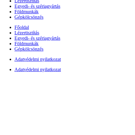
Lézertisztítás
Egyedi- és szériagyártás
Földmunkák
Gépkölcsönzés
Főoldal
Lézertisztítás
Egyedi- és szériagyártás
Földmunkák
Gépkölcsönzés
Adatvédelmi nyilatkozat
Adatvédelmi nyilatkozat